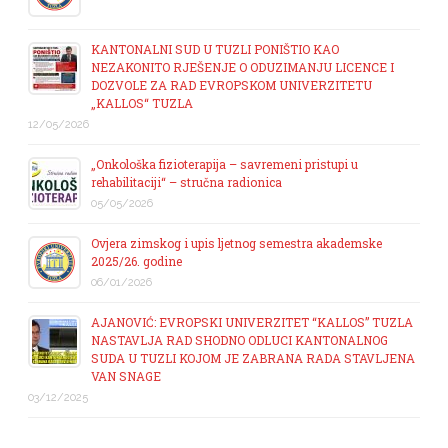
KANTONALNI SUD U TUZLI PONIŠTIO KAO
NEZAKONITO RJEŠENJE O ODUZIMANJU LICENCE I
DOZVOLE ZA RAD EVROPSKOM UNIVERZITETU
„KALLOS“ TUZLA
12/05/2026
„Onkološka fizioterapija – savremeni pristupi u
rehabilitaciji“ – stručna radionica
05/05/2026
Ovjera zimskog i upis ljetnog semestra akademske
2025/26. godine
06/01/2026
AJANOVIĆ: EVROPSKI UNIVERZITET “KALLOS” TUZLA
NASTAVLJA RAD SHODNO ODLUCI KANTONALNOG
SUDA U TUZLI KOJOM JE ZABRANA RADA STAVLJENA
VAN SNAGE
03/12/2025