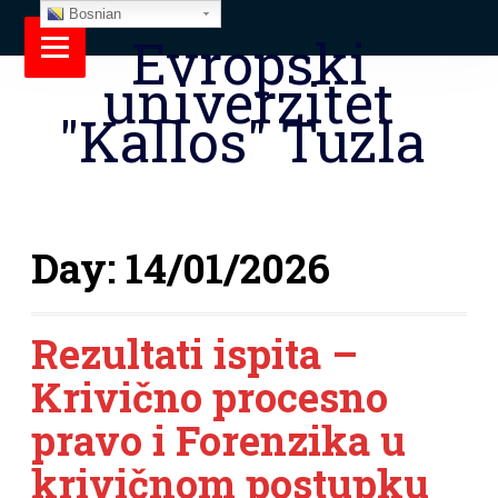
Bosnian
Evropski
univerzitet
"Kallos" Tuzla
Day:
14/01/2026
Rezultati ispita –
Krivično procesno
pravo i Forenzika u
krivičnom postupku