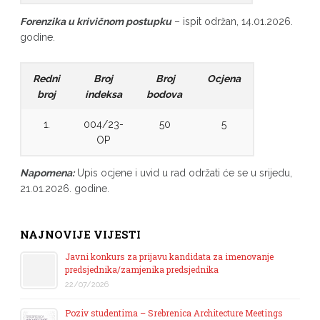
Forenzika u krivičnom postupku
– ispit održan, 14.01.2026.
godine.
Redni
Broj
Broj
Ocjena
broj
indeksa
bodova
1.
004/23-
50
5
OP
Napomena:
Upis ocjene i uvid u rad održati će se u srijedu,
21.01.2026. godine.
NAJNOVIJE VIJESTI
Javni konkurs za prijavu kandidata za imenovanje
predsjednika/zamjenika predsjednika
22/07/2026
Poziv studentima – Srebrenica Architecture Meetings