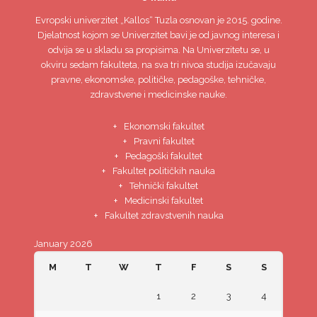
Evropski univerzitet
„Kallos“ Tuzla
osnovan je 2015. godine.
Djelatnost kojom se Univerzitet bavi je od javnog interesa i
odvija se u skladu sa propisima. Na Univerzitetu se, u
okviru sedam fakulteta, na sva tri nivoa studija izučavaju
pravne, ekonomske, političke, pedagoške, tehničke,
zdravstvene i medicinske nauke.
Ekonomski fakultet
Pravni fakultet
Pedagoški fakultet
Fakultet političkih nauka
Tehnički fakultet
Medicinski fakultet
Fakultet zdravstvenih nauka
January 2026
M
T
W
T
F
S
S
1
2
3
4