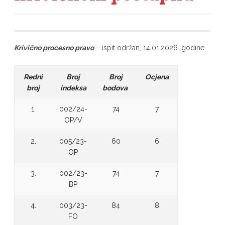
Krivično procesno pravo
– ispit održan, 14.01.2026. godine.
Redni
Broj
Broj
Ocjena
broj
indeksa
bodova
1.
002/24-
74
7
OP/V
2.
005/23-
60
6
OP
3.
002/23-
74
7
BP
4.
003/23-
84
8
FO