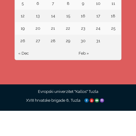
5
6
7
8
9
10
11
12
13
14
15
16
17
18
19
20
21
22
23
24
25
26
27
28
29
30
31
« Dec
Feb »
Evropski univerzitet "Kallos" Tuzla
XVIII hrvatske brigade 8, Tuzla