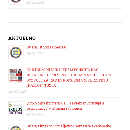
08/07/2026
AKTUELNO
Ovjera ljetnog semestra!
25/05/2026
KANTONALNI SUD U TUZLI PONIŠTIO KAO
NEZAKONITO RJEŠENJE O ODUZIMANJU LICENCE I
DOZVOLE ZA RAD EVROPSKOM UNIVERZITETU
„KALLOS“ TUZLA
12/05/2026
„Onkološka fizioterapija – savremeni pristupi u
rehabilitaciji“ – stručna radionica
05/05/2026
Ovjera zimskog i upis ljetnog semestra akademske