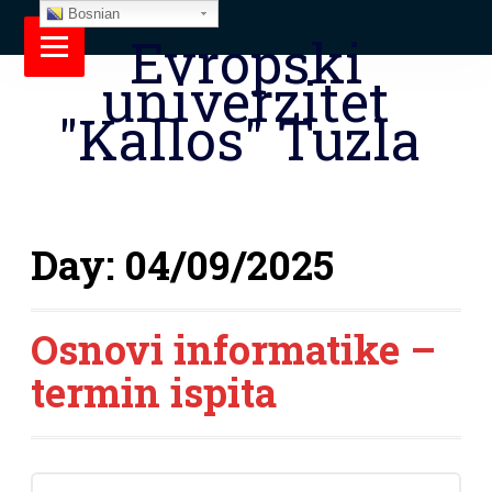
Bosnian
Evropski
univerzitet
"Kallos" Tuzla
Day:
04/09/2025
Osnovi informatike –
termin ispita