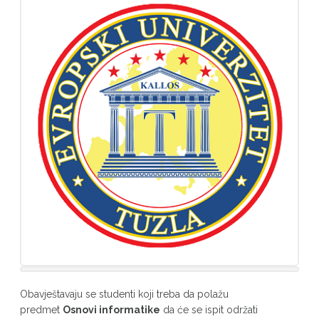
Obavještavaju se studenti koji treba da polažu
predmet
Osnovi informatike
da će se ispit održati