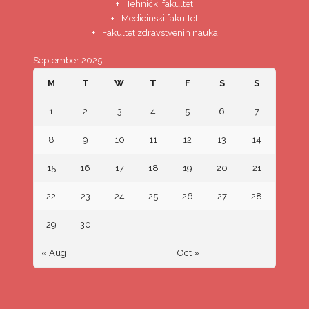
Tehnički fakultet
Medicinski fakultet
Fakultet zdravstvenih nauka
September 2025
M
T
W
T
F
S
S
1
2
3
4
5
6
7
8
9
10
11
12
13
14
15
16
17
18
19
20
21
22
23
24
25
26
27
28
29
30
« Aug
Oct »