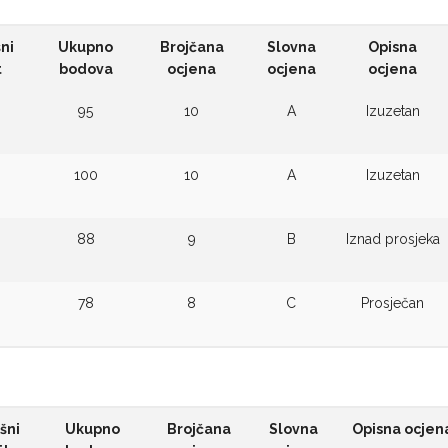
ni
Ukupno
Brojčana
Slovna
Opisna
t
bodova
ocjena
ocjena
ocjena
95
10
A
Izuzetan
100
10
A
Izuzetan
88
9
B
Iznad prosjeka
78
8
C
Prosječan
šni
Ukupno
Brojčana
Slovna
Opisna ocjen