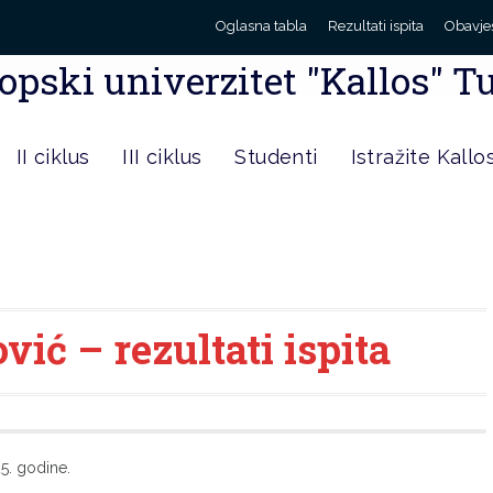
Oglasna tabla
Rezultati ispita
Obavje
opski univerzitet "Kallos" T
II ciklus
III ciklus
Studenti
Istražite Kallo
ić – rezultati ispita
25. godine.