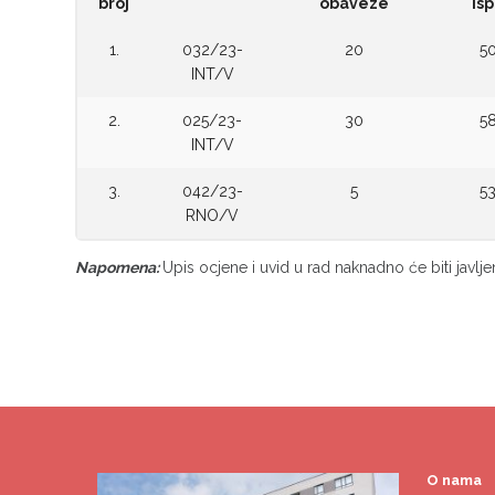
broj
obaveze
isp
1.
032/23-
20
5
INT/V
2.
025/23-
30
5
INT/V
3.
042/23-
5
5
RNO/V
Napomena:
Upis ocjene i uvid u rad naknadno će biti javlje
O nama