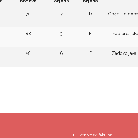
it
bodova
ocjena
ocjena
0
70
7
D
Općenito doba
8
88
9
B
Iznad prosjek
3
58
6
E
Zadovoljava
n.
Ekonomski fakultet