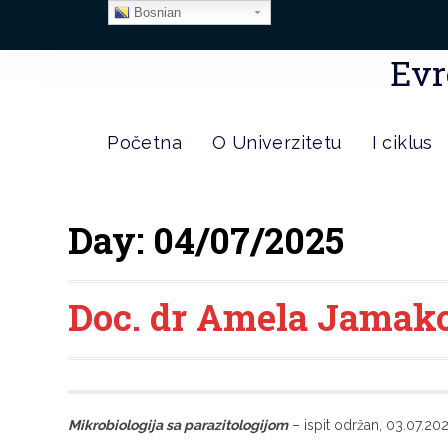
Bosnian
Evr
Početna
O Univerzitetu
I ciklus
Day:
04/07/2025
Doc. dr Amela Jamakov
Mikrobiologija sa parazitologijom
– ispit održan, 03.07.20