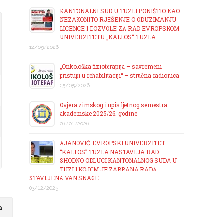
KANTONALNI SUD U TUZLI PONIŠTIO KAO
NEZAKONITO RJEŠENJE O ODUZIMANJU
LICENCE I DOZVOLE ZA RAD EVROPSKOM
UNIVERZITETU „KALLOS“ TUZLA
12/05/2026
„Onkološka fizioterapija – savremeni
pristupi u rehabilitaciji“ – stručna radionica
05/05/2026
Ovjera zimskog i upis ljetnog semestra
akademske 2025/26. godine
06/01/2026
AJANOVIĆ: EVROPSKI UNIVERZITET
“KALLOS” TUZLA NASTAVLJA RAD
SHODNO ODLUCI KANTONALNOG SUDA U
TUZLI KOJOM JE ZABRANA RADA
STAVLJENA VAN SNAGE
03/12/2025
a