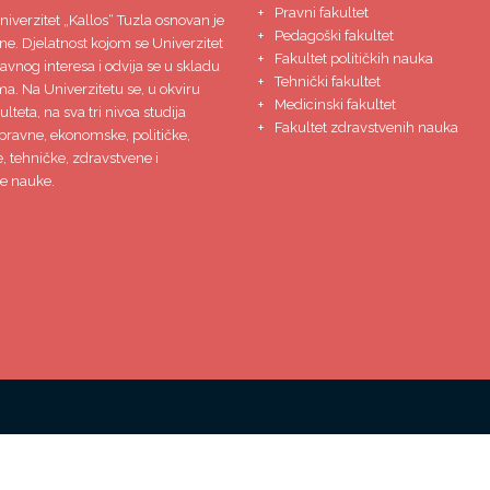
Pravni fakultet
niverzitet
„Kallos“ Tuzla
osnovan je
Pedagoški fakultet
ne. Djelatnost kojom se Univerzitet
Fakultet političkih nauka
javnog interesa i odvija se u skladu
Tehnički fakultet
ma. Na Univerzitetu se, u okviru
Medicinski fakultet
lteta, na sva tri nivoa studija
Fakultet zdravstvenih nauka
pravne, ekonomske, političke,
 tehničke, zdravstvene i
e nauke.