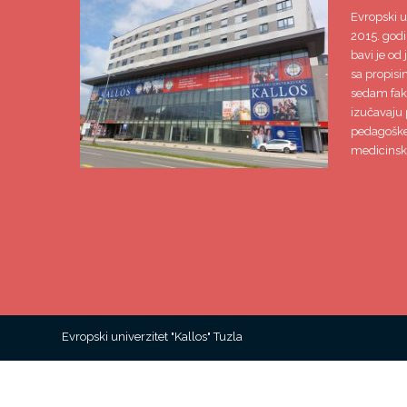
Evropski u
2015. godi
bavi je od 
sa propisi
sedam faku
izučavaju 
pedagoške,
medicinsk
Evropski univerzitet "Kallos" Tuzla