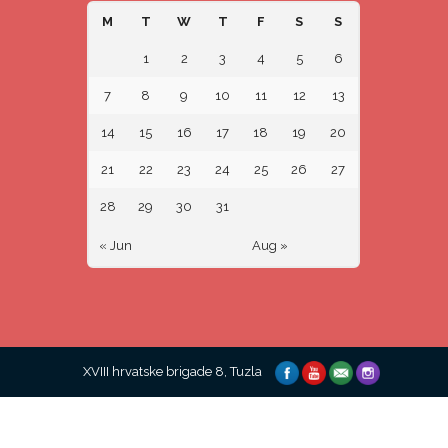
M
T
W
T
F
S
S
1
2
3
4
5
6
7
8
9
10
11
12
13
14
15
16
17
18
19
20
21
22
23
24
25
26
27
28
29
30
31
« Jun
Aug »
XVIII hrvatske brigade 8, Tuzla