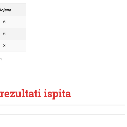
cjena
6
6
8
n.
 rezultati ispita