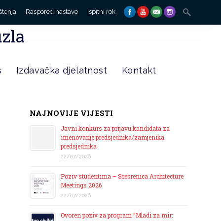
Search
štenja
Raspored nastave
Ispitni rok
for:
uzla
s
Izdavačka djelatnost
Kontakt
NAJNOVIJE VIJESTI
Javni konkurs za prijavu kandidata za
imenovanje predsjednika/zamjenika
predsjednika
22/07/2026
Poziv studentima – Srebrenica Architecture
Meetings 2026
22/07/2026
Ovoren poziv za program “Mladi za mir: