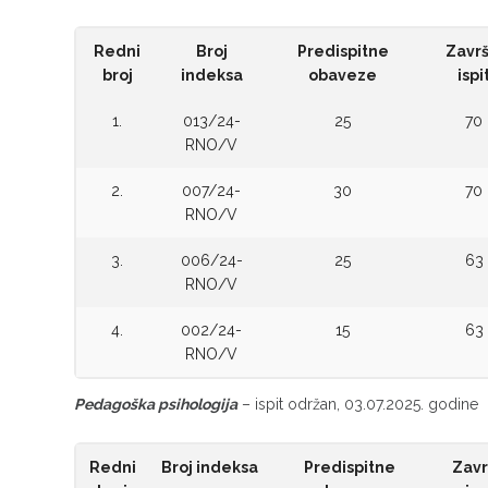
Redni
Broj
Predispitne
Završ
broj
indeksa
obaveze
ispi
1.
013/24-
25
70
RNO/V
2.
007/24-
30
70
RNO/V
3.
006/24-
25
63
RNO/V
4.
002/24-
15
63
RNO/V
Pedagoška psihologija
– ispit održan, 03.07.2025. godine
Redni
Broj indeksa
Predispitne
Zavr