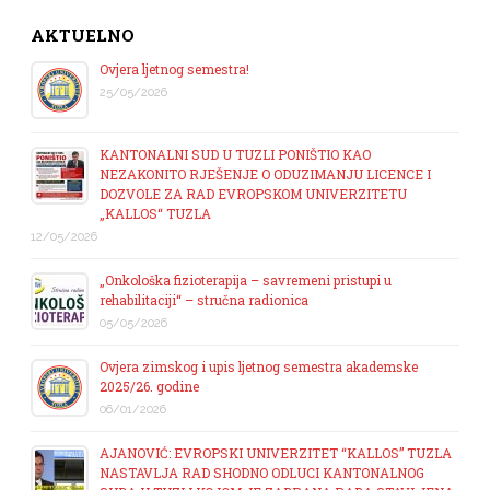
AKTUELNO
Ovjera ljetnog semestra!
25/05/2026
KANTONALNI SUD U TUZLI PONIŠTIO KAO
NEZAKONITO RJEŠENJE O ODUZIMANJU LICENCE I
DOZVOLE ZA RAD EVROPSKOM UNIVERZITETU
„KALLOS“ TUZLA
12/05/2026
„Onkološka fizioterapija – savremeni pristupi u
rehabilitaciji“ – stručna radionica
05/05/2026
Ovjera zimskog i upis ljetnog semestra akademske
2025/26. godine
06/01/2026
AJANOVIĆ: EVROPSKI UNIVERZITET “KALLOS” TUZLA
NASTAVLJA RAD SHODNO ODLUCI KANTONALNOG