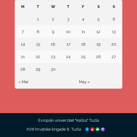
M
T
W
T
F
S
S
1
2
3
4
5
6
7
8
9
10
11
12
13
14
15
16
17
18
19
20
21
22
23
24
25
26
27
28
29
30
« Mar
May »
Evropski univerzitet "Kallos" Tuzla
XVIII hrvatske brigade 8, Tuzla