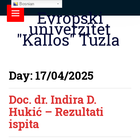
Bosnian
Evropski
univerzitet
"Kallos" Tuzla
Day:
17/04/2025
Doc. dr. Indira D.
Hukić – Rezultati
ispita