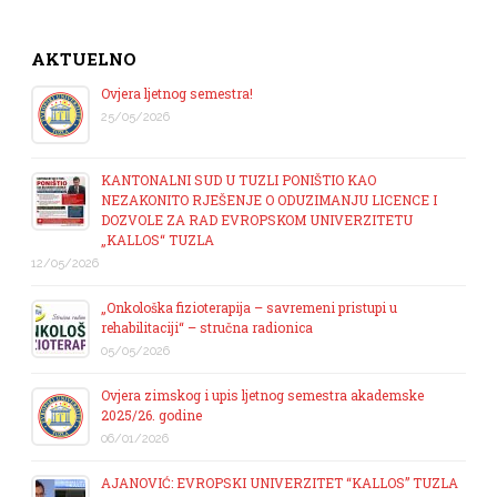
AKTUELNO
Ovjera ljetnog semestra!
25/05/2026
KANTONALNI SUD U TUZLI PONIŠTIO KAO
NEZAKONITO RJEŠENJE O ODUZIMANJU LICENCE I
DOZVOLE ZA RAD EVROPSKOM UNIVERZITETU
„KALLOS“ TUZLA
12/05/2026
„Onkološka fizioterapija – savremeni pristupi u
rehabilitaciji“ – stručna radionica
05/05/2026
Ovjera zimskog i upis ljetnog semestra akademske
2025/26. godine
06/01/2026
AJANOVIĆ: EVROPSKI UNIVERZITET “KALLOS” TUZLA