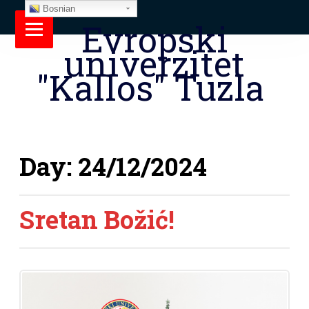
Bosnian
Evropski
univerzitet
"Kallos" Tuzla
Day:
24/12/2024
Sretan Božić!