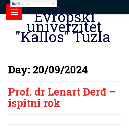
Bosnian
Evropski
univerzitet
"Kallos" Tuzla
Day:
20/09/2024
Prof. dr Lenart Đerđ –
ispitni rok