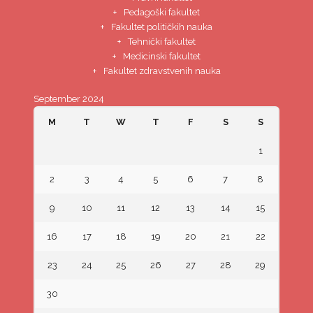
Pedagoški fakultet
Fakultet političkih nauka
Tehnički fakultet
Medicinski fakultet
Fakultet zdravstvenih nauka
September 2024
M
T
W
T
F
S
S
1
2
3
4
5
6
7
8
9
10
11
12
13
14
15
16
17
18
19
20
21
22
23
24
25
26
27
28
29
30