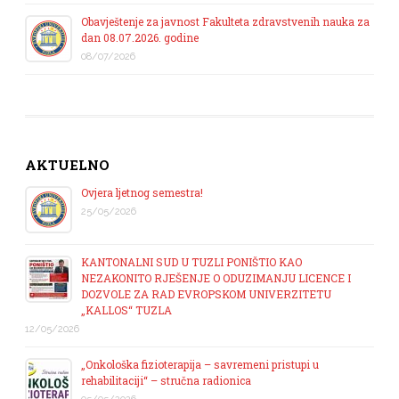
Obavještenje za javnost Fakulteta zdravstvenih nauka za
dan 08.07.2026. godine
08/07/2026
AKTUELNO
Ovjera ljetnog semestra!
25/05/2026
KANTONALNI SUD U TUZLI PONIŠTIO KAO
NEZAKONITO RJEŠENJE O ODUZIMANJU LICENCE I
DOZVOLE ZA RAD EVROPSKOM UNIVERZITETU
„KALLOS“ TUZLA
12/05/2026
„Onkološka fizioterapija – savremeni pristupi u
rehabilitaciji“ – stručna radionica