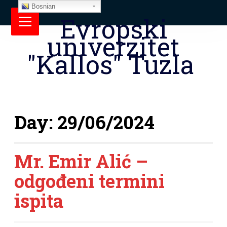
Bosnian
Evropski
univerzitet
"Kallos" Tuzla
Day:
29/06/2024
Mr. Emir Alić –
odgođeni termini
ispita