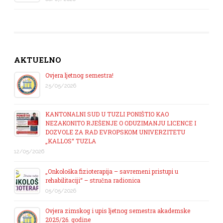
AKTUELNO
Ovjera ljetnog semestra!
25/05/2026
KANTONALNI SUD U TUZLI PONIŠTIO KAO
NEZAKONITO RJEŠENJE O ODUZIMANJU LICENCE I
DOZVOLE ZA RAD EVROPSKOM UNIVERZITETU
„KALLOS“ TUZLA
12/05/2026
„Onkološka fizioterapija – savremeni pristupi u
rehabilitaciji“ – stručna radionica
05/05/2026
Ovjera zimskog i upis ljetnog semestra akademske
2025/26. godine