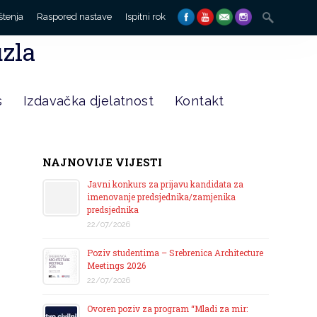
Search
štenja
Raspored nastave
Ispitni rok
for:
uzla
s
Izdavačka djelatnost
Kontakt
NAJNOVIJE VIJESTI
Javni konkurs za prijavu kandidata za
imenovanje predsjednika/zamjenika
predsjednika
22/07/2026
Poziv studentima – Srebrenica Architecture
Meetings 2026
22/07/2026
Ovoren poziv za program “Mladi za mir: