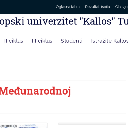
Oglasna tabla
Rezultati ispita
Obavje
opski univerzitet "Kallos" T
II ciklus
III ciklus
Studenti
Istražite Kallo
u Međunarodnoj