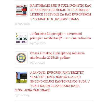
KANTONALNI SUD U TUZLI PONIŠTIO KAO
NEZAKONITO RJEŠENJE O ODUZIMANJU
LICENCE I DOZVOLE ZA RAD EVROPSKOM
UNIVERZITETU „KALLOS“ TUZLA
12/05/2026
„Onkološka fizioterapija – savremeni
pristupi u rehabilitaciji“ – stručna radionica
05/05/2026
Ovjera zimskog i upis ljetnog semestra
akademske 2025/26. godine
06/01/2026
AJANOVIĆ: EVROPSKI UNIVERZITET
“KALLOS” TUZLA NASTAVLJA RAD
SHODNO ODLUCI KANTONALNOG SUDA U
TUZLI KOJOM JE ZABRANA RADA
STAVLJENA VAN SNAGE
03/12/2025